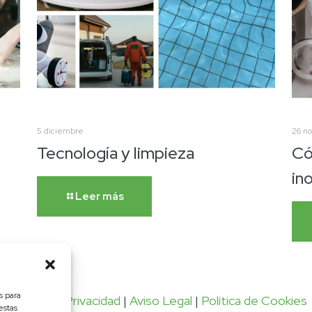
5 diciembre
26 n
Tecnología y limpieza
Có
in
Leer más
s para
Política de Privacidad
|
Aviso Legal
|
Política de Cookies
estas