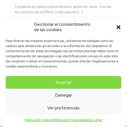
Limpieza de patios comunitarios o patios de luces. Uno de
los motivos de conflicto y discusiones
[…]
Gestionar el consentimiento
Leer más
de las cookies
Para ofrecer las mejores experiencias, utilizamos tecnologías como las
cookies para almacenar y/o acceder a la información del dispositivo. El
consentimiento de estas tecnologías nos permitirá procesar datos como el
Política de Privacidad
|
Aviso Legal
|
Política de Cookies
comportamiento de navegación o las identificaciones únicas en este sitio.
No consentir o retirar el consentimiento, puede afectar negativamente a
ciertas características y funciones.
Aceptar
© 2023 LIMPIEZAS BAEZA | Todos los derechos reservados |
Denegar
Diseño y desarrollo por OPALA Marketing & Publicidad
Ver preferencias
Política de cookies
Política de Privacidad
Aviso Legal